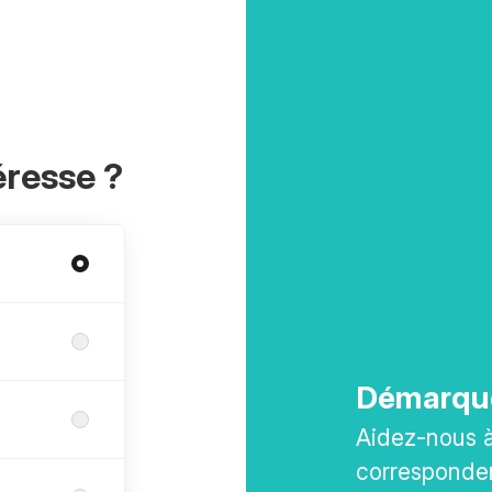
éresse ?
Démarqu
Aidez-nous à 
corresponden