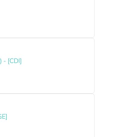
 - [CDI]
GE]