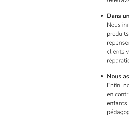
télétravai
Dans un
Nous in
produits
repense
clients
réparati
Nous as
Enfin, n
en contr
enfants
pédagog