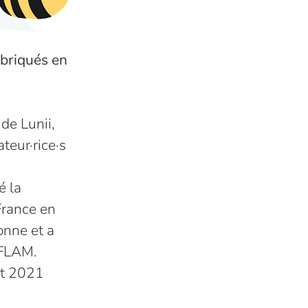
abriqués en
de Lunii,
teur·rice·s
é la
France en
onne et a
 FLAM.
et 2021