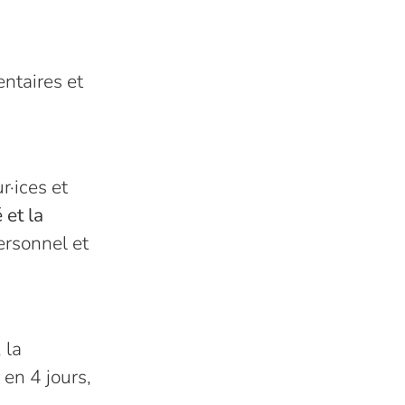
ntaires et
r·ices et
é et la
rsonnel et
 la
 en 4 jours,