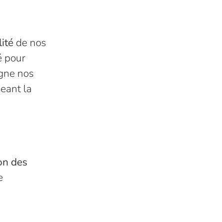
lité
de nos
é pour
gne nos
eant la
on des
e