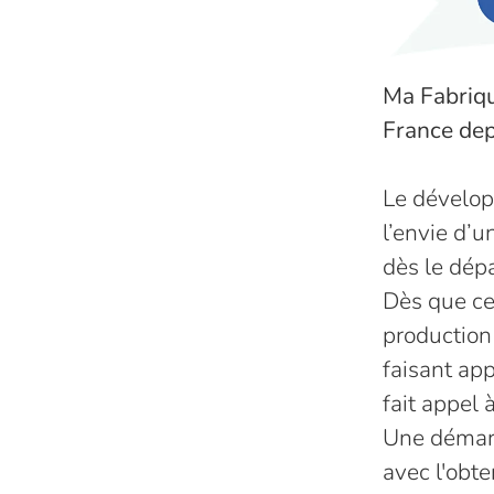
Ma Fabriqu
France de
Le dévelop
l’envie d’u
dès le dépa
Dès que cel
production
faisant app
fait appel
Une démarc
avec l'obt