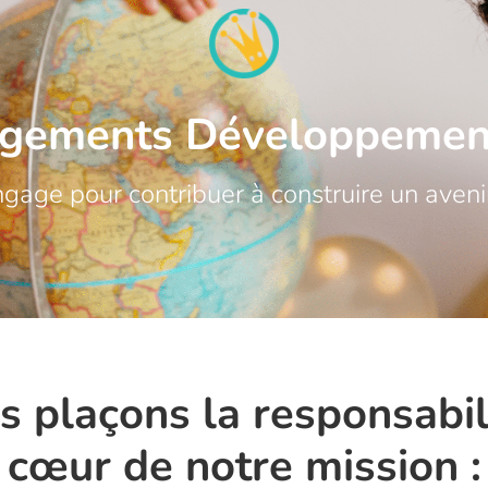
gements Développemen
engage pour contribuer à construire un aveni
s plaçons la responsabil
cœur de notre mission :