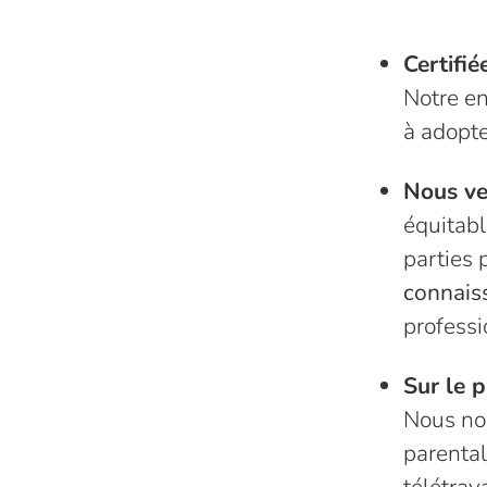
Certifi
Notre en
à adopte
Nous vei
équitabl
parties
connais
profess
Sur le p
Nous nou
parental