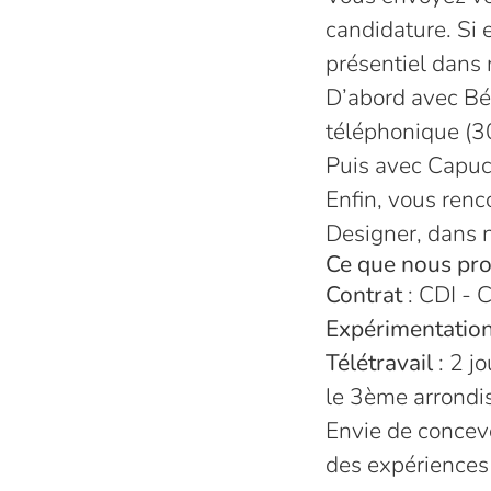
candidature. Si 
présentiel dans 
D’abord avec Bé
téléphonique (3
Puis avec Capuci
Enfin, vous renc
Designer, dans n
Ce que nous pr
Contrat
: CDI - C
Expérimentation
Télétravail
: 2 j
le 3ème arrondi
Envie de concevo
des expériences 