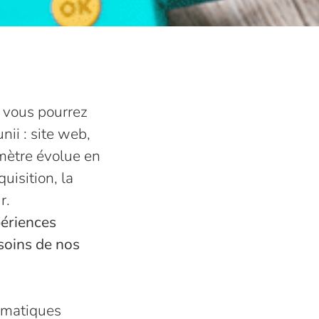
, vous pourrez
nii : site web,
imètre évolue en
uisition, la
r.
périences
esoins de nos
lématiques