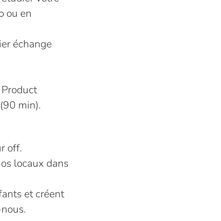
o ou en
ier échange
, Product
(90 min).
r off.
nos locaux dans
fants et créent
-nous.