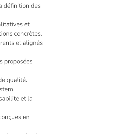
a définition des
litatives et
ions concrètes.
rents et alignés
ns proposées
e qualité.
ystem.
abilité et la
 conçues en