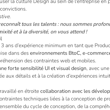
fuser la culture Design au sein de l'entreprise en
 convictions.
tive.
t reconnaît tous les talents : nous sommes profo
mixité et à la diversité, on vous attend !
l
de 3 ans d’expérience minimum en tant que Produc
uise dans des
environnements BtoC, e-commerc
éhension des contraintes web et mobiles.
une forte sensibilité UI et visual design
, avec une
ée aux détails et à la création d’expériences intui
ravaillé en étroite
collaboration avec les dévelo
ntraintes techniques liées à la conception de pro
l’ensemble du cycle de conception, de la compré