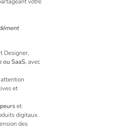
 partageant votre
ndément
t Designer,
e ou SaaS
, avec
 attention
tives et
ppeurs
et
duits digitaux.
hension des