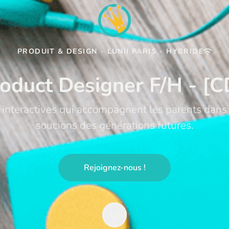
PRODUIT & DESIGN
·
LUNII PARIS
·
HYBRIDE
oduct Designer F/H - [C
 interactives qui accompagnent les parents dans 
soucions des générations futures.
Rejoignez-nous !