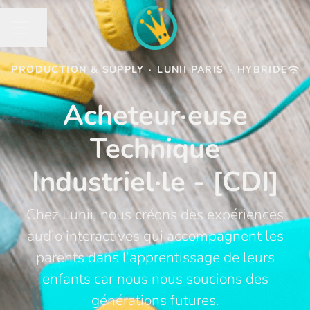
Partager la page
MENU CARRIÈRE
PRODUCTION & SUPPLY
·
LUNII PARIS
·
HYBRIDE
Acheteur·euse
Technique
Industriel·le - [CDI]
Chez Lunii, nous créons des expériences
audio interactives qui accompagnent les
parents dans l’apprentissage de leurs
enfants car nous nous soucions des
générations futures.