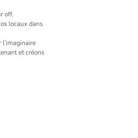
r off.
nos locaux dans
 l’imaginaire
tenant et créons