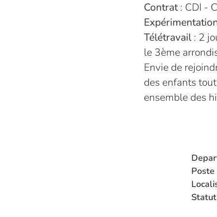
Contrat
: CDI - C
Expérimentation
Télétravail
: 2 j
le 3ème arrondi
Envie de rejoin
des enfants tout
ensemble des his
Depar
Poste
Locali
Statut