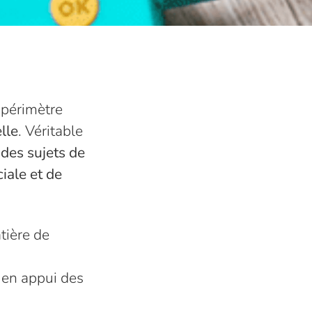
 périmètre
lle
. Véritable
r
des sujets de
iale et de
tière de
s en appui des