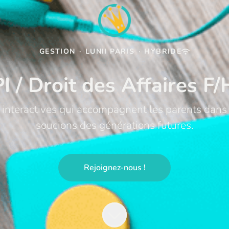
GESTION
·
LUNII PARIS
·
HYBRIDE
PI / Droit des Affaires F/
 interactives qui accompagnent les parents dans 
soucions des générations futures.
Rejoignez-nous !