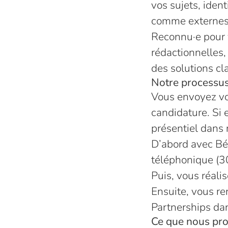
vos sujets, ident
comme externes
Reconnu·e pour v
rédactionnelles,
des solutions cl
Notre processus
Vous envoyez vo
candidature. Si 
présentiel dans 
D’abord avec Bé
téléphonique (3
Puis, vous
réali
Ensuite, vous re
Partnerships da
Ce que nous pr